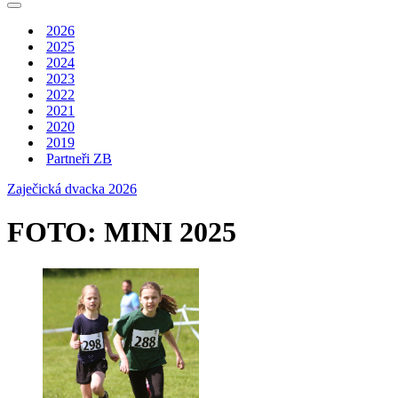
menu
Navigační
menu
2026
2025
2024
2023
2022
2021
2020
2019
Partneři ZB
Zaječická dvacka 2026
FOTO: MINI 2025