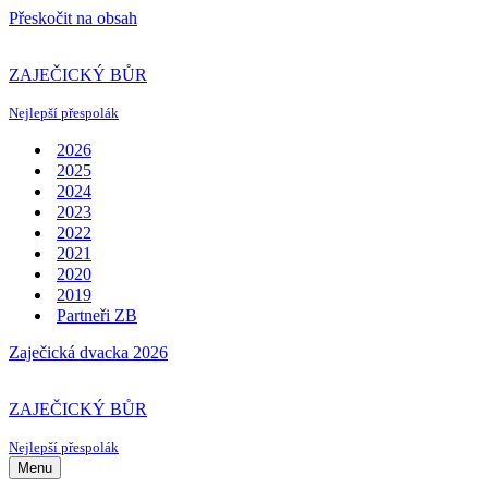
Přeskočit na obsah
ZAJEČICKÝ BŮR
Nejlepší přespolák
2026
2025
2024
2023
2022
2021
2020
2019
Partneři ZB
Zaječická dvacka 2026
ZAJEČICKÝ BŮR
Nejlepší přespolák
Menu
Navigační