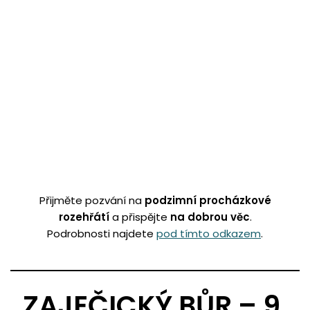
Přijměte pozvání na
podzimní procházkové
rozehřátí
a přispějte
na dobrou věc
.
Podrobnosti najdete
pod tímto odkazem
.
ZAJEČICKÝ BŮR –
9.