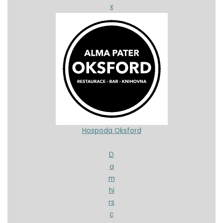
x
Hospoda Oksford
D
a
m
hi
rs
c