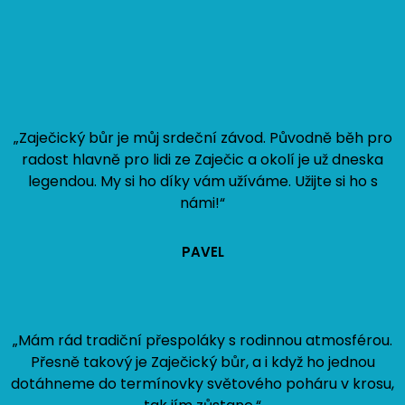
„Zaječický bůr je můj srdeční závod. Původně běh pro
radost hlavně pro lidi ze Zaječic a okolí je už dneska
legendou. My si ho díky vám užíváme. Užijte si ho s
námi!“
PAVEL
„Mám rád tradiční přespoláky s rodinnou atmosférou.
Přesně takový je Zaječický bůr, a i když ho jednou
dotáhneme do termínovky světového poháru v krosu,