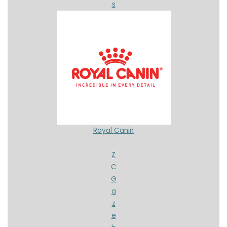
s
Royal Canin
Z
C
G
a
z
e