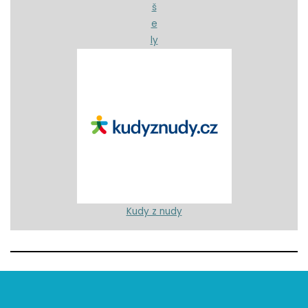
š
e
ly
Kudy z nudy