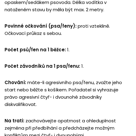
opaskem/sedákem psovoda. Délka vodítka v
nataženém stavu by měla být max. 2 metry.
Povinné očkování (psa/feny):
proti vzteklině.
Očkovací průkaz s sebou.
Počet psů/fen na 1 běžce:
1.
Počet závodníků na 1 psa/fenu:
1.
Chování:
máte-li agresivního psa/fenu, zvažte jeho
start nebo běžte s košíkem. Pořadatel si vyhrazuje
právo agresivní čtyř- i dvounohé závodníky
diskvalifikovat.
Na trati:
zachovávejte opatrnost a ohleduplnost
zejména při předbíhání a předcházejte možným
konfliktům mezi čtyř- i dvounohými