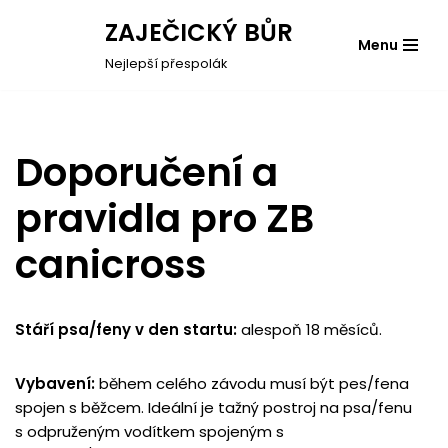
ZAJEČICKÝ BŮR
Menu
Přeskočit
Nejlepší přespolák
na
obsah
Doporučení a
pravidla pro ZB
canicross
Stáří psa/feny v den startu:
alespoň 18 měsíců.
Vybavení:
během celého závodu musí být pes/fena
spojen s běžcem. Ideální je tažný postroj na psa/fenu
s odpruženým vodítkem spojeným s