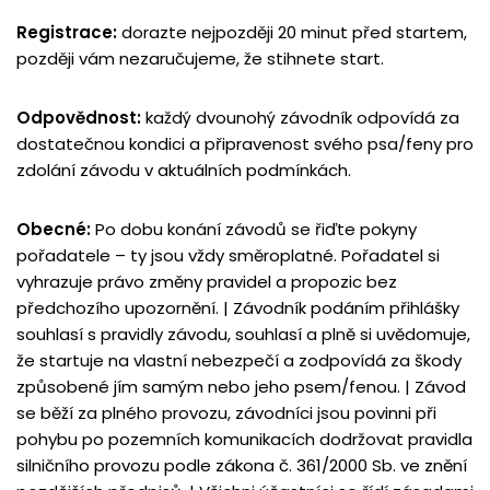
Registrace:
dorazte nejpozději 20 minut před startem,
později vám nezaručujeme, že stihnete start.
Odpovědnost:
každý dvounohý závodník odpovídá za
dostatečnou kondici a připravenost svého psa/feny pro
zdolání závodu v aktuálních podmínkách.
Obecné:
Po dobu konání závodů se řiďte pokyny
pořadatele – ty jsou vždy směroplatné. Pořadatel si
vyhrazuje právo změny pravidel a propozic bez
předchozího upozornění. | Závodník podáním přihlášky
souhlasí s pravidly závodu, souhlasí a plně si uvědomuje,
že startuje na vlastní nebezpečí a zodpovídá za škody
způsobené jím samým nebo jeho psem/fenou. | Závod
se běží za plného provozu, závodníci jsou povinni při
pohybu po pozemních komunikacích dodržovat pravidla
silničního provozu podle zákona č. 361/2000 Sb. ve znění