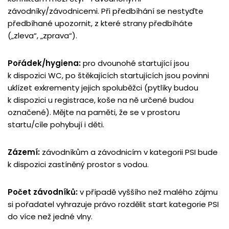
závodníky/závodnicemi. Při předbíhání se nestyďte
předbíhané upozornit, z které strany předbíháte
(„zleva“, „zprava“).
Pořádek/hygiena:
pro dvounohé startující jsou
k dispozici WC, po štěkajících startujících jsou povinni
uklízet exkrementy jejich spoluběžci (pytlíky budou
k dispozici u registrace, koše na ně určené budou
označené). Mějte na paměti, že se v prostoru
startu/cíle pohybují i děti.
Zázemí:
závodníkům a závodnicím v kategorii PSI bude
k dispozici zastíněný prostor s vodou.
Počet závodníků:
v případě vyššího než malého zájmu
si pořadatel vyhrazuje právo rozdělit start kategorie PSI
do více než jedné vlny.